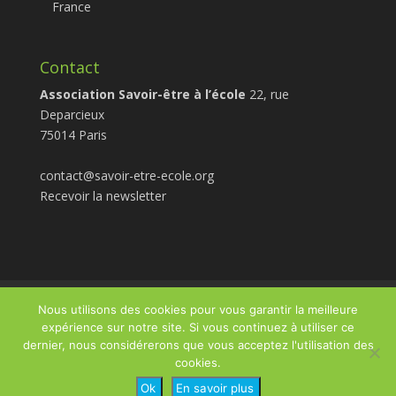
France
Contact
Association Savoir-être à l’école
22, rue
Deparcieux
75014 Paris
contact@savoir-etre-ecole.org
Recevoir la newsletter
Politique relative aux cookies
Nous utilisons des cookies pour vous garantir la meilleure
Politique de confidentialité des données
expérience sur notre site. Si vous continuez à utiliser ce
dernier, nous considérerons que vous acceptez l'utilisation des
cookies.
© Savoir-Être à l'École - Un site conçu avec <3 par Action
Ok
En savoir plus
Studio